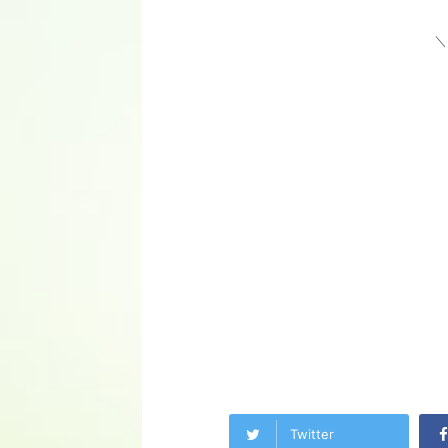
＼
Twitter