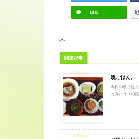
LINE
-
関連記事
晩ごはん。
今日の晩ごはん
ときゅうりの漬物