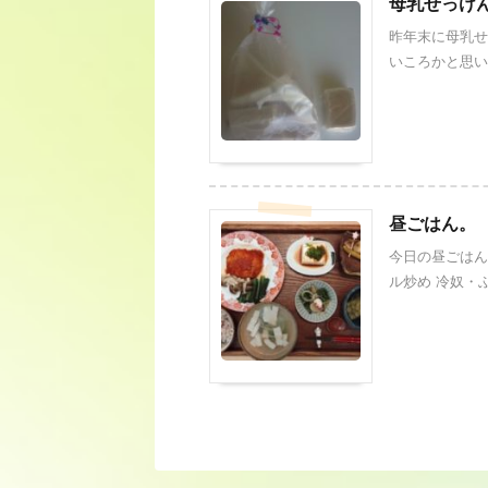
母乳せっけ
昨年末に母乳せ
いころかと思います
昼ごはん。
今日の昼ごはん
ル炒め 冷奴・ふ