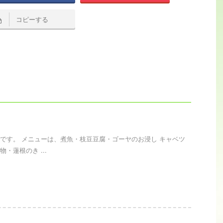
コピーする
です。 メニューは、煮魚・枝豆豆腐・ゴーヤのお浸し キャベツ
・蓮根のき ...