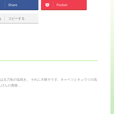
Share
Pocket
コピーする
は太刀魚の塩焼き。 それに大根サラダ、キャベツとキュウリの浅
げんの煮物 ...