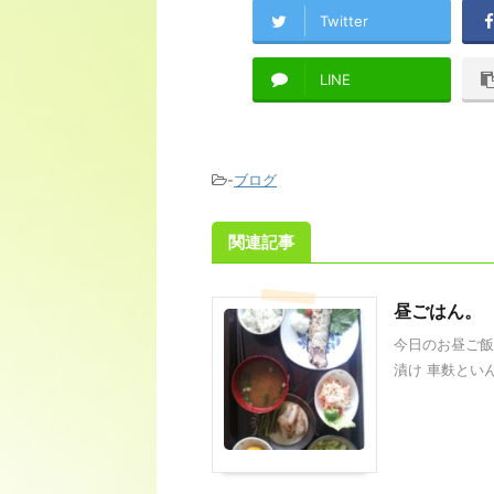
Twitter
LINE
-
ブログ
関連記事
昼ごはん。
今日のお昼ご飯
漬け 車麩といん