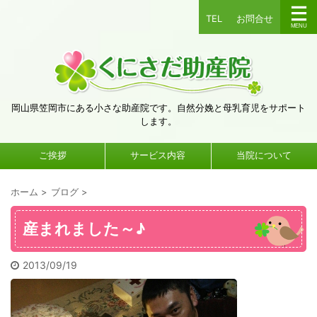
TEL
お問合せ
岡山県笠岡市にある小さな助産院です。自然分娩と母乳育児をサポート
します。
ご挨拶
サービス内容
当院について
ホーム
>
ブログ
>
産まれました～♪
2013/09/19