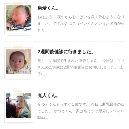
康靖くん。
おはよう～ 夜中からおっぱいを良く飲むようになり
ました。 赤ちゃんはこうせいくんというお名前が付
きま ...
2週間後健診に行きました。
先月、助産院で生まれた凛奈ちゃん。 今日は、ママ
さんのご実家に2週間後健診にお伺いしました。 上
手に ...
克人くん。
かつとくんもうすぐ１歳です。 今日は断乳最後の日
でした。 かつとくん一家はもうすぐ県外に パパの
転勤 ...