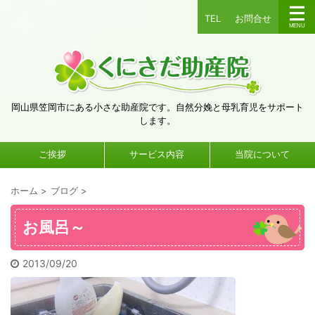
TEL
お問合せ
岡山県笠岡市にある小さな助産院です。自然分娩と母乳育児をサポート
します。
ご挨拶
サービス内容
当院について
ホーム
>
ブログ
>
お風呂～
2013/09/20