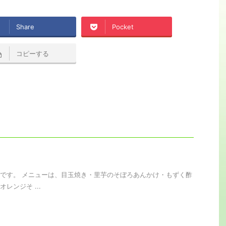
Share
Pocket
コピーする
です。 メニューは、目玉焼き・里芋のそぼろあんかけ・もずく酢
レンジそ ...