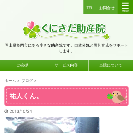
TEL
お問合せ
岡山県笠岡市にある小さな助産院です。自然分娩と母乳育児をサポート
します。
ご挨拶
サービス内容
当院について
ホーム
>
ブログ
>
祐人くん。
2013/10/24