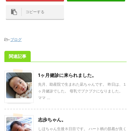
コピーする
-
ブログ
関連記事
1ヶ月健診に来られました。
先月、助産院で生まれた凪ちゃんです。 昨日は、１
ヶ月健診でした。 母乳でプクプクになりました。
ママ ...
志歩ちゃん。
しほちゃん生後８日目です。 ハート柄の肌着が良く