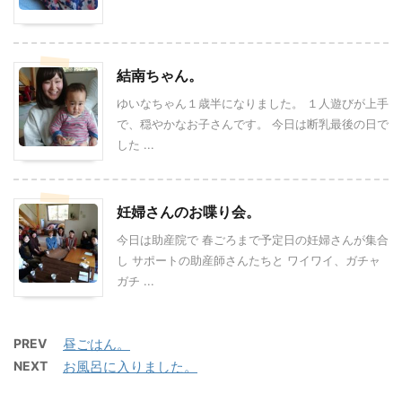
結南ちゃん。
ゆいなちゃん１歳半になりました。 １人遊びが上手
で、穏やかなお子さんです。 今日は断乳最後の日で
した ...
妊婦さんのお喋り会。
今日は助産院で 春ごろまで予定日の妊婦さんが集合
し サポートの助産師さんたちと ワイワイ、ガチャ
ガチ ...
PREV
昼ごはん。
NEXT
お風呂に入りました。