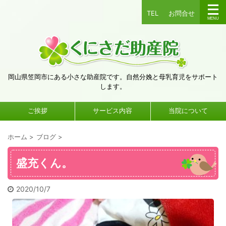
TEL
お問合せ
岡山県笠岡市にある小さな助産院です。自然分娩と母乳育児をサポート
します。
ご挨拶
サービス内容
当院について
ホーム
>
ブログ
>
盛充くん。
2020/10/7