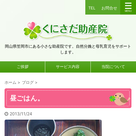
TEL
お問合せ
岡山県笠岡市にある小さな助産院です。自然分娩と母乳育児をサポート
します。
ご挨拶
サービス内容
当院について
ホーム
>
ブログ
>
昼ごはん。
2013/11/24