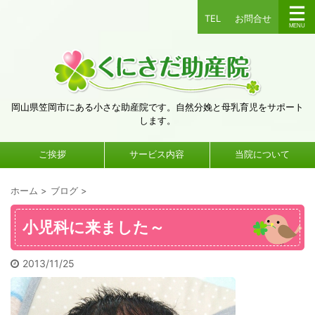
TEL
お問合せ
岡山県笠岡市にある小さな助産院です。自然分娩と母乳育児をサポート
します。
ご挨拶
サービス内容
当院について
ホーム
>
ブログ
>
小児科に来ました～
2013/11/25