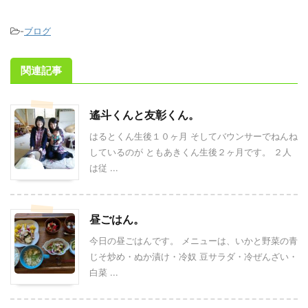
-
ブログ
関連記事
遙斗くんと友彰くん。
はるとくん生後１０ヶ月 そしてバウンサーでねんね
しているのが ともあきくん生後２ヶ月です。 ２人
は従 ...
昼ごはん。
今日の昼ごはんです。 メニューは、いかと野菜の青
じそ炒め・ぬか漬け・冷奴 豆サラダ・冷ぜんざい・
白菜 ...