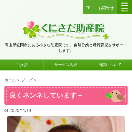
TEL
お問合せ
岡山県笠岡市にある小さな助産院です。自然分娩と母乳育児をサポート
します。
ご挨拶
サービス内容
当院について
ホーム
>
ブログ
>
良くネンネしています～
2020/11/14