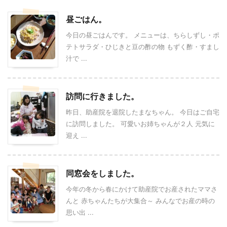
昼ごはん。
今日の昼ごはんです。 メニューは、ちらしずし・ポ
テトサラダ・ひじきと豆の酢の物 もずく酢・すまし
汁で ...
訪問に行きました。
昨日、助産院を退院したまなちゃん。 今日はご自宅
に訪問しました。 可愛いお姉ちゃんが２人 元気に
迎え ...
同窓会をしました。
今年の冬から春にかけて助産院でお産されたママさ
んと 赤ちゃんたちが大集合～ みんなでお産の時の
思い出 ...