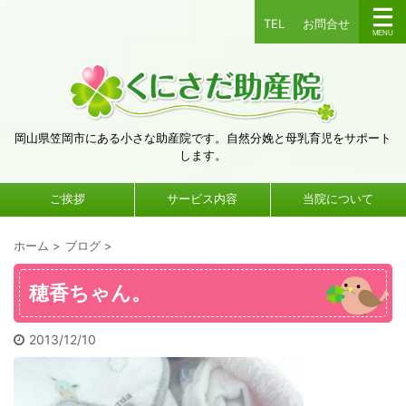
TEL
お問合せ
岡山県笠岡市にある小さな助産院です。自然分娩と母乳育児をサポート
します。
ご挨拶
サービス内容
当院について
ホーム
>
ブログ
>
穂香ちゃん。
2013/12/10