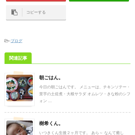
コピーする
-
ブログ
関連記事
朝ごはん。
今日の朝ごはんです。 メニューは、チキンソテー・
里芋の土佐煮・大根サラダ オムレツ・きな粉のシフ
ォン ...
樹希くん。
いつきくん生後２ヶ月です。 あら～ なんて癒し