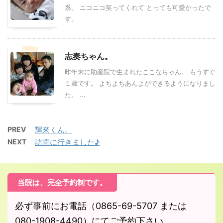
系。 ニコニコ笑ってくれて とっても可愛かったで
す。
志奏ちゃん。
昨年末に助産院で生まれたここなちゃん。 もうすぐ
１歳です。 よちよちあんよができるようになりまし
た。 ...
PREV
輝來くん。
NEXT
訪問に行きました♪
当院は、完全予約制です。
必ず事前にお電話（0865-69-5707 または
080-1908-4490）にてご予約下さい。