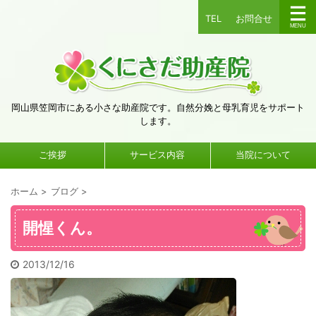
TEL
お問合せ
岡山県笠岡市にある小さな助産院です。自然分娩と母乳育児をサポート
します。
ご挨拶
サービス内容
当院について
ホーム
>
ブログ
>
開惺くん。
2013/12/16