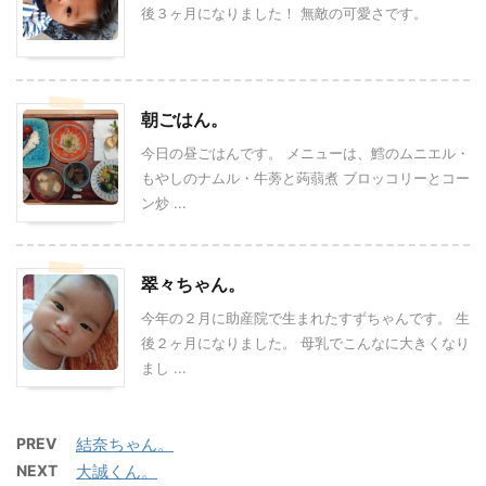
後３ヶ月になりました！ 無敵の可愛さです。
朝ごはん。
今日の昼ごはんです。 メニューは、鱈のムニエル・
もやしのナムル・牛蒡と蒟蒻煮 ブロッコリーとコー
ン炒 ...
翠々ちゃん。
今年の２月に助産院で生まれたすずちゃんです。 生
後２ヶ月になりました。 母乳でこんなに大きくなり
まし ...
PREV
結奈ちゃん。
NEXT
大誠くん。