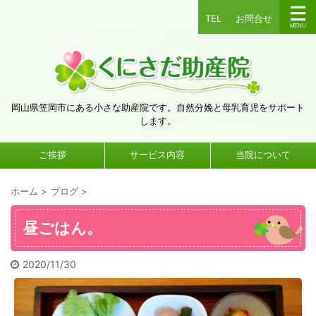
TEL
お問合せ
岡山県笠岡市にある小さな助産院です。自然分娩と母乳育児をサポート
します。
ご挨拶
サービス内容
当院について
ホーム
>
ブログ
>
昼ごはん。
2020/11/30