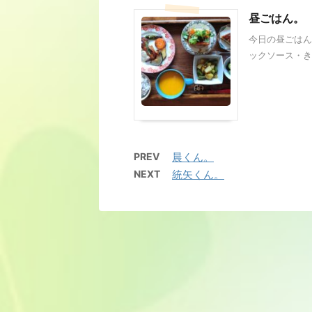
昼ごはん。
今日の昼ごはん
ックソース・きゅ
PREV
晨くん。
NEXT
統矢くん。