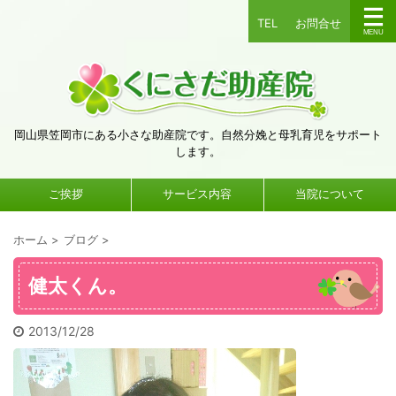
TEL
お問合せ
岡山県笠岡市にある小さな助産院です。自然分娩と母乳育児をサポート
します。
ご挨拶
サービス内容
当院について
ホーム
>
ブログ
>
健太くん。
2013/12/28