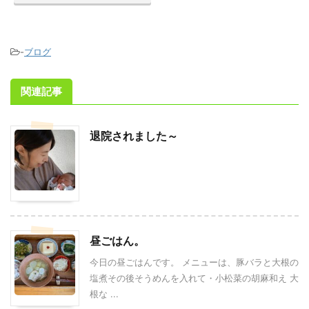
-
ブログ
関連記事
退院されました～
昼ごはん。
今日の昼ごはんです。 メニューは、豚バラと大根の
塩煮その後そうめんを入れて・小松菜の胡麻和え 大
根な ...