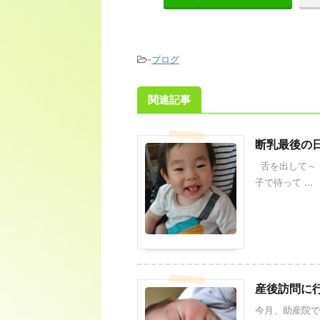
-
ブログ
関連記事
断乳最後の
舌を出して～ 
子で待って ...
産後訪問に
今月、助産院で