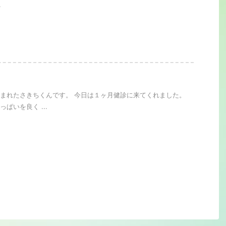
.
まれたさきちくんです。 今日は１ヶ月健診に来てくれました。
ぱいを良く ...