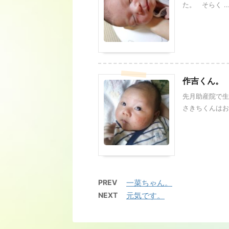
た。 そらく ..
作吉くん。
先月助産院で生
さきちくんはおっ
PREV
一菜ちゃん。
NEXT
元気です。