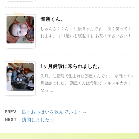
旬朔くん。
しゅんさくくん～ 生後６ヶ月です。 良く笑ってく
れます。 ずり這いも寝返りも お茶の子さいさい！
1ヶ月健診に来られました。
先月、助産院で生まれた朔丘くんです。 今日は１ヶ
月健診でした。 朔丘くんは母乳で メキメキ大きく
なっ ...
PREV
良くおっぱいを飲んでいます～
NEXT
訪問しました～