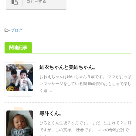
コピーする
-
ブログ
関連記事
結衣ちゃんと美結ちゃん。
おねえちゃんはゆいちゃん３歳です。 ママがおっぱ
いマッサージをしている間 助産院のおもちゃで楽し
く遊 ...
尋斗くん。
ひろとくん生後２ヶ月です。 まだ、生まれて２ヶ月
ですが、この貫禄。 圧巻です。 ママの母乳だけで