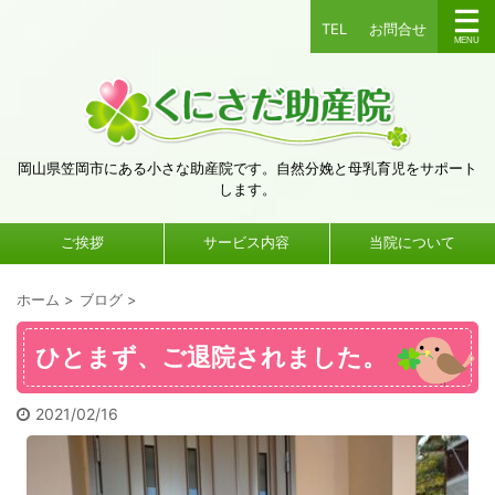
TEL
お問合せ
岡山県笠岡市にある小さな助産院です。自然分娩と母乳育児をサポート
します。
ご挨拶
サービス内容
当院について
ホーム
>
ブログ
>
ひとまず、ご退院されました。
2021/02/16