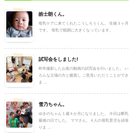
皓士朗くん。
母乳ケアに来てくれたこうしろうくん。 生後３ヶ月
です。 母乳で順調に大きくなっています。
試写会をしました!
昨年撮影したお産の動画の試写会を行いました。 い
ろんな立場の方と鑑賞し ご意見いただくことができ
ま ...
雪乃ちゃん。
ゆきのちゃん１歳４か月になりました。 今日は断乳
最後の日でした。 ママさん、４人の母乳育児を頑張
りま ...