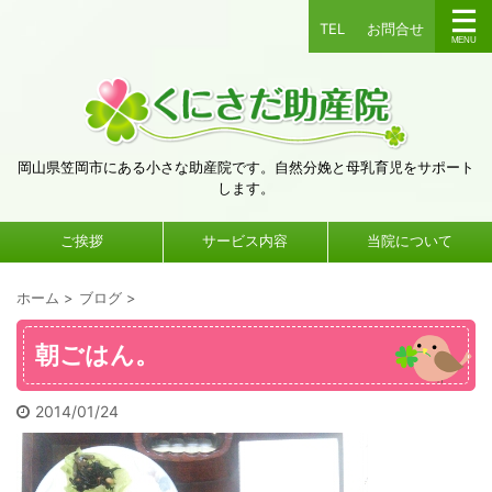
TEL
お問合せ
岡山県笠岡市にある小さな助産院です。自然分娩と母乳育児をサポート
します。
ご挨拶
サービス内容
当院について
ホーム
>
ブログ
>
朝ごはん。
2014/01/24