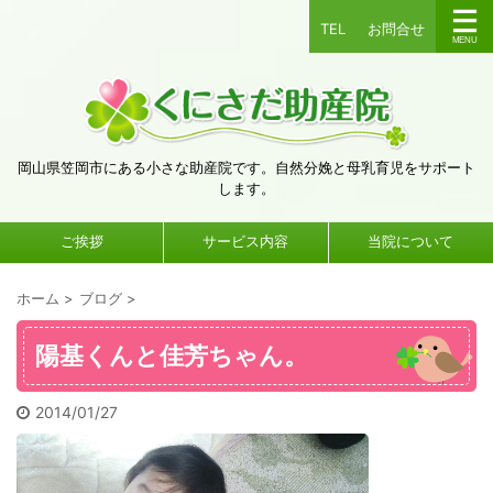
TEL
お問合せ
岡山県笠岡市にある小さな助産院です。自然分娩と母乳育児をサポート
します。
ご挨拶
サービス内容
当院について
ホーム
>
ブログ
>
陽基くんと佳芳ちゃん。
2014/01/27