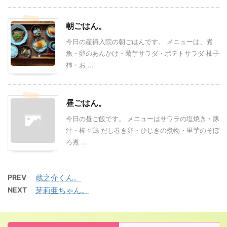
朝ごはん。
今日の産褥入院の朝ごはんです。 メニューは、煮
魚・卵のあんかけ・菊芋サラダ・ポテトサラダ 柚子
柿・お ...
昼ごはん。
今日の昼ご飯です。 メニューはサワラの塩焼き・豚
汁・棒々鶏 だし巻き卵・ひじきの煮物・里芋のそぼ
ろ煮 ...
PREV
蔵之介くん。
NEXT
芽莉亜ちゃん。