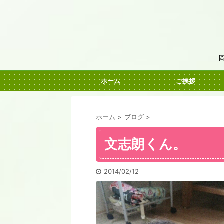
ホーム
ご挨拶
ホーム
>
ブログ
>
文志朗くん。
2014/02/12