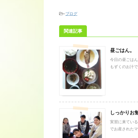
-
ブログ
関連記事
昼ごはん。
今日の昼ごはん
もずくのお汁で
しっかりお勉
実習に来ている
でお産されたママ