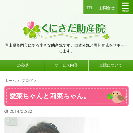
TEL
お問合せ
岡山県笠岡市にある小さな助産院です。自然分娩と母乳育児をサポート
します。
ご挨拶
サービス内容
当院について
ホーム
>
ブログ
>
愛菜ちゃんと莉菜ちゃん。
2014/02/22