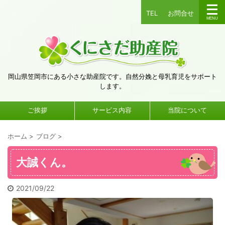
TEL
お問合せ
岡山県笠岡市にある小さな助産院です。自然分娩と母乳育児をサポート
します。
ご挨拶
サービス内容
当院について
ホーム
>
ブログ
>
大誠くん。
2021/09/22