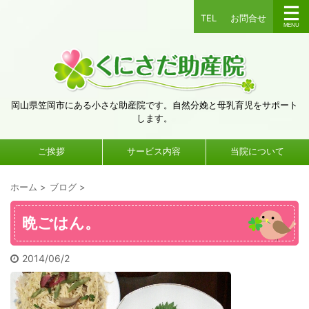
TEL
お問合せ
岡山県笠岡市にある小さな助産院です。自然分娩と母乳育児をサポート
します。
ご挨拶
サービス内容
当院について
ホーム
>
ブログ
>
晩ごはん。
2014/06/2