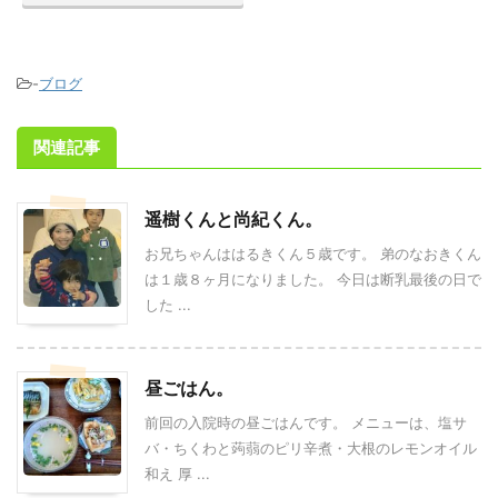
-
ブログ
関連記事
遥樹くんと尚紀くん。
お兄ちゃんははるきくん５歳です。 弟のなおきくん
は１歳８ヶ月になりました。 今日は断乳最後の日で
した ...
昼ごはん。
前回の入院時の昼ごはんです。 メニューは、塩サ
バ・ちくわと蒟蒻のピリ辛煮・大根のレモンオイル
和え 厚 ...