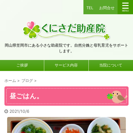
TEL
お問合せ
岡山県笠岡市にある小さな助産院です。自然分娩と母乳育児をサポート
します。
ご挨拶
サービス内容
当院について
ホーム
>
ブログ
>
昼ごはん。
2021/10/6