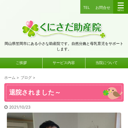
TEL
お問合せ
岡山県笠岡市にある小さな助産院です。自然分娩と母乳育児をサポート
します。
ご挨拶
サービス内容
当院について
ホーム
>
ブログ
>
退院されました～
2021/10/23