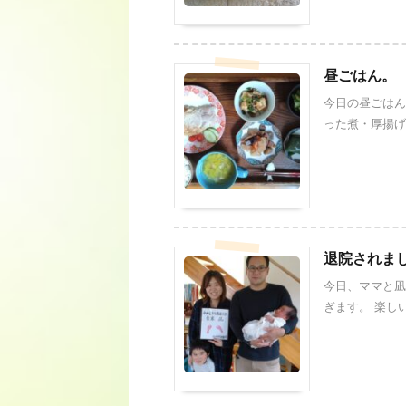
昼ごはん。
今日の昼ごはん
った煮・厚揚げと
退院されま
今日、ママと凪
ぎます。 楽しい