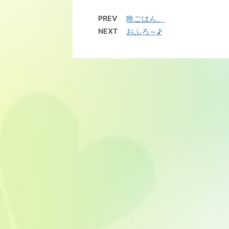
PREV
晩ごはん。
NEXT
おふろ～♪