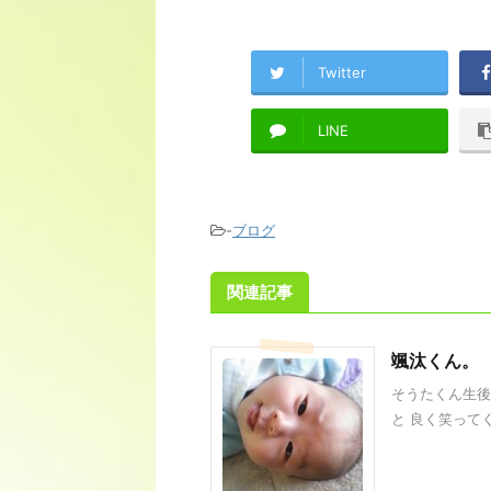
Twitter
LINE
-
ブログ
関連記事
颯汰くん。
そうたくん生後
と 良く笑ってく