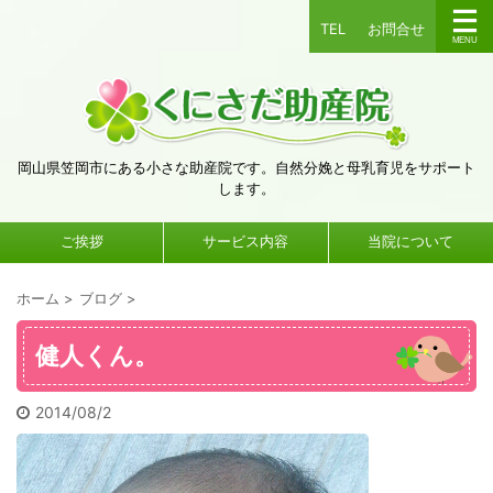
TEL
お問合せ
岡山県笠岡市にある小さな助産院です。自然分娩と母乳育児をサポート
します。
ご挨拶
サービス内容
当院について
ホーム
>
ブログ
>
健人くん。
2014/08/2