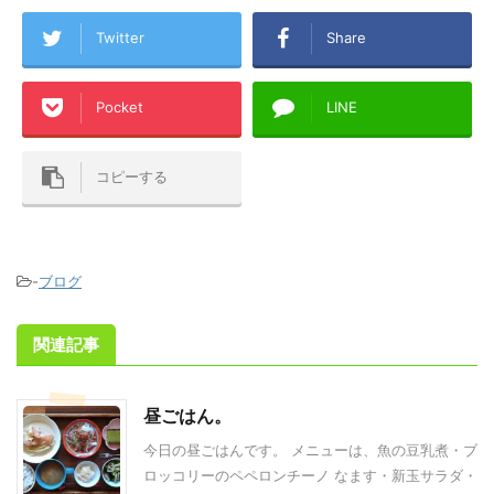
Twitter
Share
Pocket
LINE
コピーする
-
ブログ
関連記事
昼ごはん。
今日の昼ごはんです。 メニューは、魚の豆乳煮・ブ
ロッコリーのペペロンチーノ なます・新玉サラダ・