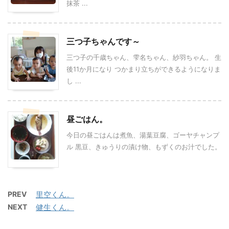
抹茶 ...
三つ子ちゃんです～
三つ子の千歳ちゃん、雫名ちゃん、紗羽ちゃん。 生
後11か月になり つかまり立ちができるようになりま
し ...
昼ごはん。
今日の昼ごはんは煮魚、湯葉豆腐、ゴーヤチャンプ
ル 黒豆、きゅうりの漬け物、もずくのお汁でした。
PREV
里空くん。
NEXT
健生くん。