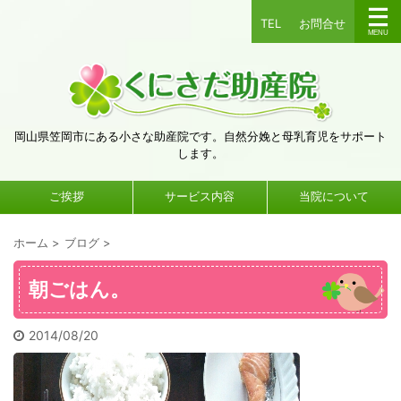
TEL
お問合せ
岡山県笠岡市にある小さな助産院です。自然分娩と母乳育児をサポート
します。
ご挨拶
サービス内容
当院について
ホーム
>
ブログ
>
朝ごはん。
2014/08/20