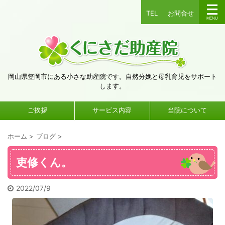
TEL
お問合せ
岡山県笠岡市にある小さな助産院です。自然分娩と母乳育児をサポート
します。
ご挨拶
サービス内容
当院について
ホーム
>
ブログ
>
吏修くん。
2022/07/9