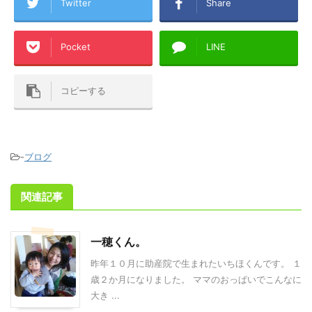
Twitter
Share
Pocket
LINE
コピーする
-
ブログ
関連記事
一穂くん。
昨年１０月に助産院で生まれたいちほくんです。 １
歳２か月になりました。 ママのおっぱいでこんなに
大き ...