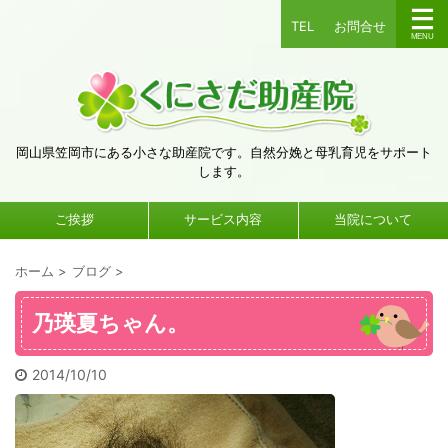
TEL
お問合せ
岡山県笠岡市にある小さな助産院です。自然分娩と母乳育児をサポート
します。
ご挨拶
サービス内容
当院について
ホーム
>
ブログ
>
乃瑛夏ちゃん。
2014/10/10