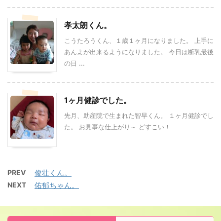
孝太朗くん。
こうたろうくん、１歳１ヶ月になりました。 上手に
あんよが出来るようになりました。 今日は断乳最後
の日 ...
1ヶ月健診でした。
先月、助産院で生まれた智早くん。 １ヶ月健診でし
た。 お見事な仕上がり～ どすこい！
PREV
俊壮くん。
NEXT
佑郁ちゃん。