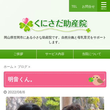
TEL
お問合せ
岡山県笠岡市にある小さな助産院です。自然分娩と母乳育児をサポート
します。
ご挨拶
サービス内容
当院について
ホーム
>
ブログ
>
明音くん。
2022/08/6