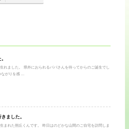
た。
生れました。 県外におられるパパさんを待ってからのご誕生でし
ながりを感 ...
行きました。
生まれた朔丘くんです。 昨日はのどかな山間のご自宅を訪問しま