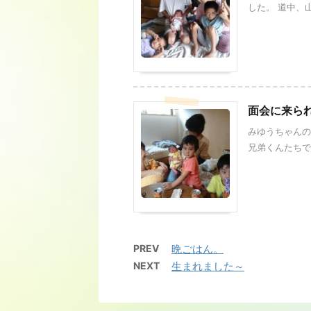
した。 道中、山
面会に来ら
みゆうちゃんの
兄弟くんたちです。
PREV
晩ごはん。
NEXT
生まれました～