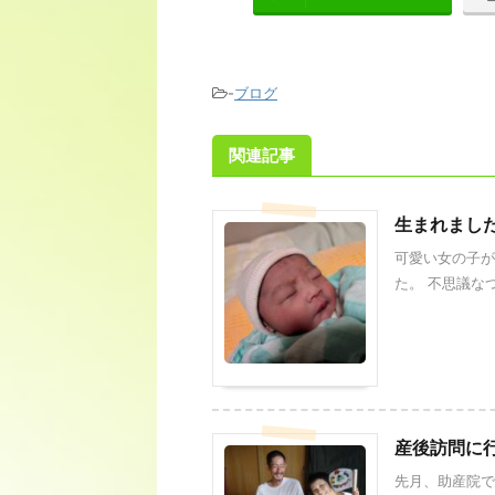
-
ブログ
関連記事
生まれまし
可愛い女の子が
た。 不思議なつ
産後訪問に
先月、助産院で