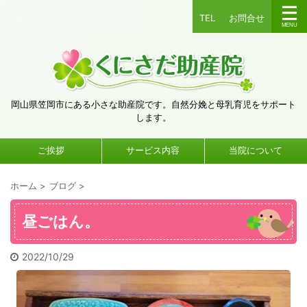
TEL
お問合せ
岡山県笠岡市にある小さな助産院です。自然分娩と母乳育児をサポート
します。
ご挨拶
サービス内容
当院について
ホーム
>
ブログ
>
昼ごはん。
2022/10/29