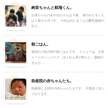
絢音ちゃんと航瑠くん。
お姉ちゃんのあやねちゃんは３歳、 弟のわたるくん
は１歳３か月です。 今日はわたるくんの断乳最後の
日で ...
朝ごはん。
前回の入院の時の朝ごはんです。 メニューは、大豆
ミートのハンバーグ・ほうれん草の卵とじ・蓮根の
きんぴ ...
助産院の赤ちゃんたち。
助産院に入院中の赤ちゃんたちです。 元気良く泣い
ております。