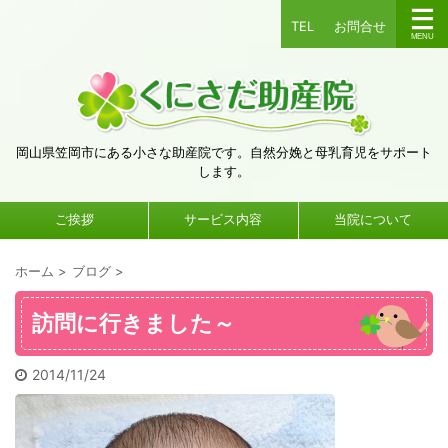
TEL
お問合せ
岡山県笠岡市にある小さな助産院です。自然分娩と母乳育児をサポート
します。
ご挨拶
サービス内容
当院について
ホーム
>
ブログ
>
訪問に行きました～
2014/11/24