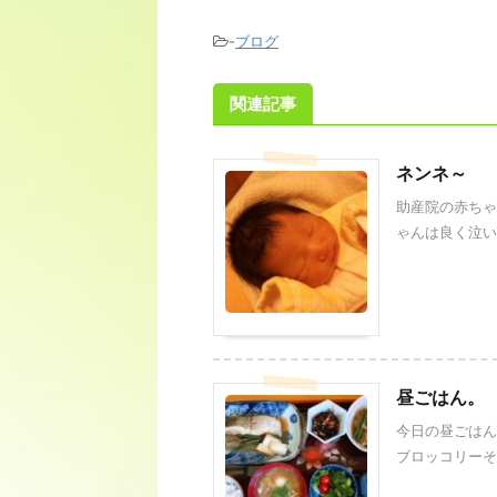
-
ブログ
関連記事
ネンネ～
助産院の赤ちゃ
ゃんは良く泣いて
昼ごはん。
今日の昼ごはん
ブロッコリーそれ