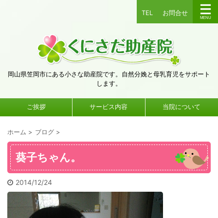
TEL
お問合せ
岡山県笠岡市にある小さな助産院です。自然分娩と母乳育児をサポート
します。
ご挨拶
サービス内容
当院について
ホーム
>
ブログ
>
葵子ちゃん。
2014/12/24