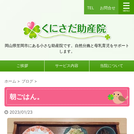
TEL
お問合せ
岡山県笠岡市にある小さな助産院です。自然分娩と母乳育児をサポート
します。
ご挨拶
サービス内容
当院について
ホーム
>
ブログ
>
朝ごはん。
2023/01/23