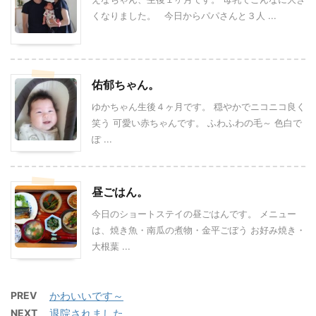
くなりました。 今日からパパさんと３人 ...
佑郁ちゃん。
ゆかちゃん生後４ヶ月です。 穏やかでニコニコ良く
笑う 可愛い赤ちゃんです。 ふわふわの毛～ 色白で
ぽ ...
昼ごはん。
今日のショートステイの昼ごはんです。 メニュー
は、焼き魚・南瓜の煮物・金平ごぼう お好み焼き・
大根葉 ...
PREV
かわいいです～
NEXT
退院されました。