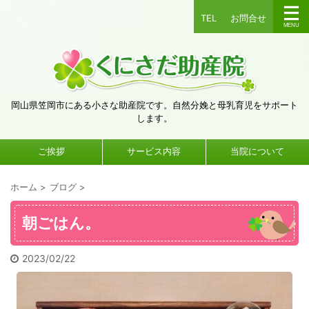
TEL
お問合せ
岡山県笠岡市にある小さな助産院です。自然分娩と母乳育児をサポート
します。
ご挨拶
サービス内容
当院について
ホーム
>
ブログ
>
朝ごはん。
2023/02/22