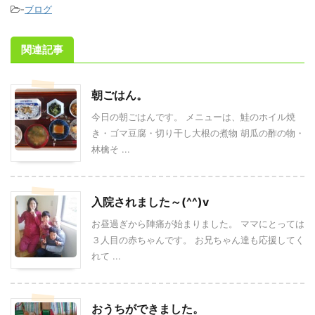
-
ブログ
関連記事
朝ごはん。
今日の朝ごはんです。 メニューは、鮭のホイル焼
き・ゴマ豆腐・切り干し大根の煮物 胡瓜の酢の物・
林檎そ ...
入院されました～(^^)v
お昼過ぎから陣痛が始まりました。 ママにとっては
３人目の赤ちゃんです。 お兄ちゃん達も応援してく
れて ...
おうちができました。