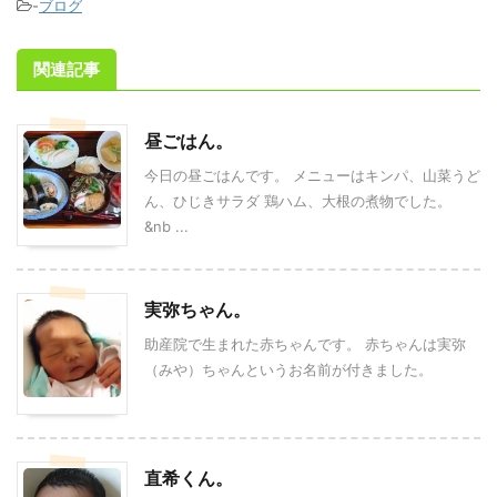
-
ブログ
関連記事
昼ごはん。
今日の昼ごはんです。 メニューはキンパ、山菜うど
ん、ひじきサラダ 鶏ハム、大根の煮物でした。
&nb ...
実弥ちゃん。
助産院で生まれた赤ちゃんです。 赤ちゃんは実弥
（みや）ちゃんというお名前が付きました。
直希くん。