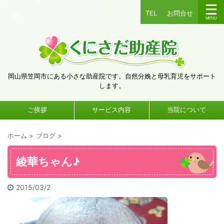
TEL
お問合せ
岡山県笠岡市にある小さな助産院です。自然分娩と母乳育児をサポート
します。
ご挨拶
サービス内容
当院について
ホーム
>
ブログ
>
綾華ちゃん♪
2015/03/2