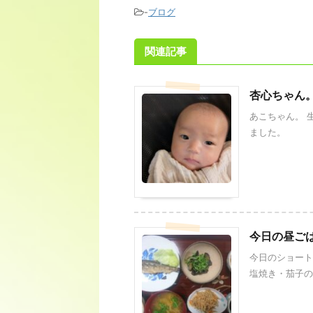
-
ブログ
関連記事
杏心ちゃん
あこちゃん。 
ました。
今日の昼ご
今日のショート
塩焼き・茄子の煮