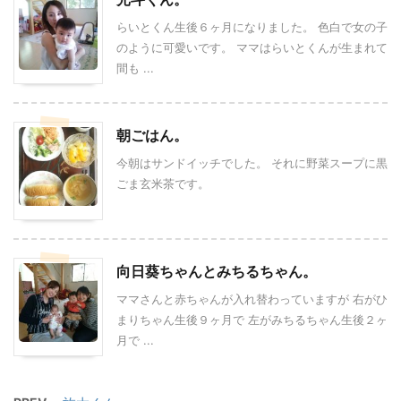
らいとくん生後６ヶ月になりました。 色白で女の子
のように可愛いです。 ママはらいとくんが生まれて
間も ...
朝ごはん。
今朝はサンドイッチでした。 それに野菜スープに黒
ごま玄米茶です。
向日葵ちゃんとみちるちゃん。
ママさんと赤ちゃんが入れ替わっていますが 右がひ
まりちゃん生後９ヶ月で 左がみちるちゃん生後２ヶ
月で ...