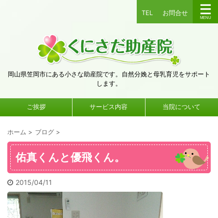
TEL
お問合せ
岡山県笠岡市にある小さな助産院です。自然分娩と母乳育児をサポート
します。
ご挨拶
サービス内容
当院について
ホーム
>
ブログ
>
佑真くんと優飛くん。
2015/04/11