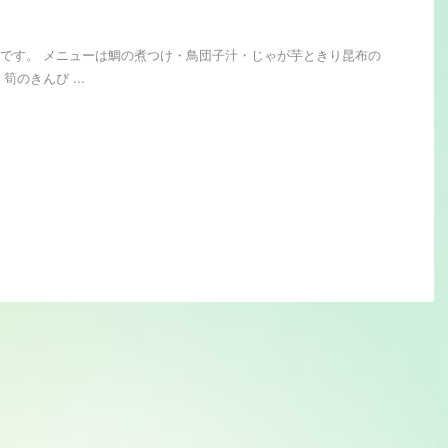
です。 メニューは鯛の煮つけ・鳥団子汁・じゃが芋ときり昆布の
筍のきんぴ ...