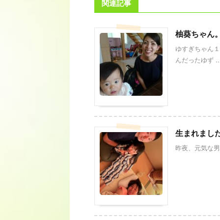
関連記事
柚葵ちゃん
ゆすぎちゃん１
んだったゆず ..
生まれまし
昨夜、元気な男