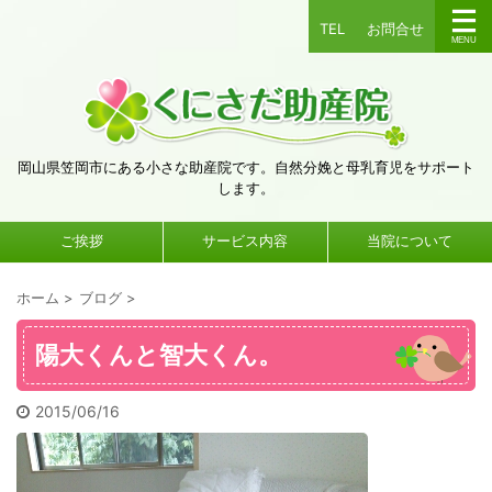
TEL
お問合せ
岡山県笠岡市にある小さな助産院です。自然分娩と母乳育児をサポート
します。
ご挨拶
サービス内容
当院について
ホーム
>
ブログ
>
陽大くんと智大くん。
2015/06/16