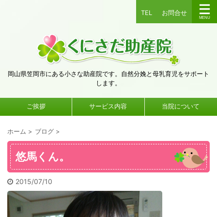
TEL
お問合せ
岡山県笠岡市にある小さな助産院です。自然分娩と母乳育児をサポート
します。
ご挨拶
サービス内容
当院について
ホーム
>
ブログ
>
悠馬くん。
2015/07/10