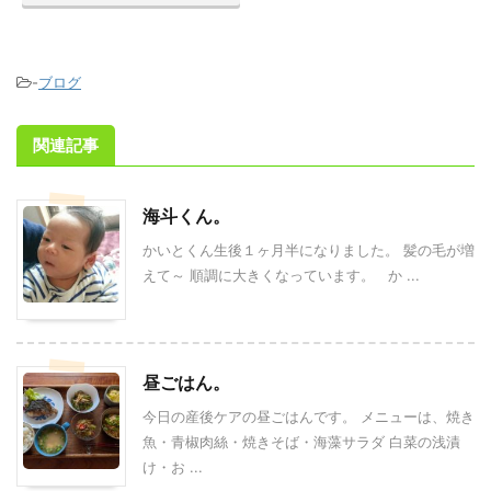
-
ブログ
関連記事
海斗くん。
かいとくん生後１ヶ月半になりました。 髪の毛が増
えて～ 順調に大きくなっています。 か ...
昼ごはん。
今日の産後ケアの昼ごはんです。 メニューは、焼き
魚・青椒肉絲・焼きそば・海藻サラダ 白菜の浅漬
け・お ...