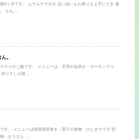
後9ヶ月です。 ムチムチですが 這い這いもお座りも上手にでき 運
もち ...
はん。
ステイのご飯です。 メニューは、手羽の塩焼き・サーモンマリ
切り干し大根 ...
です。 メニューは韓国海苔巻き・茄子の煮物・ひじきサラダ 切
・おうどん ...