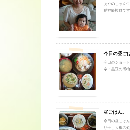
あやのちゃん生
動神経抜群です。 
今日の昼ご
今日のショート
ネ・黒豆の煮物 
昼ごはん。
今日の昼ごはん
り干し大根の煮物