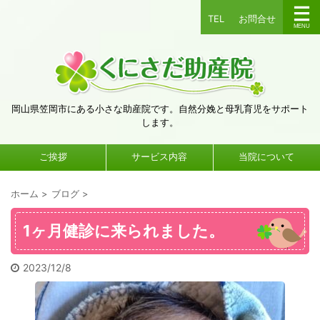
TEL
お問合せ
岡山県笠岡市にある小さな助産院です。自然分娩と母乳育児をサポート
します。
ご挨拶
サービス内容
当院について
ホーム
>
ブログ
>
1ヶ月健診に来られました。
2023/12/8