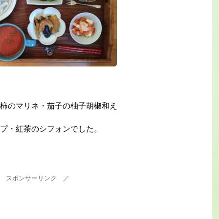
柿のマリネ・茄子の柚子胡椒和え
プ・紅茶のシフォンでした。
 スポンサーリンク ／