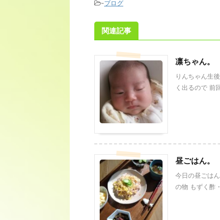
-
ブログ
関連記事
凛ちゃん。
りんちゃん生後
く出るので 前回
昼ごはん。
今日の昼ごはん
の物 もずく酢・