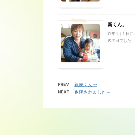
新くん。
昨年4月１日に
後の日でした。 &n
PREV
銀志くん〜
NEXT
退院されました～