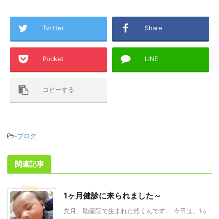
Twitter
Share
Pocket
LINE
コピーする
-
ブログ
関連記事
1ヶ月健診に来られました～
先月、助産院で生まれた然くんです。 今日は、1ヶ