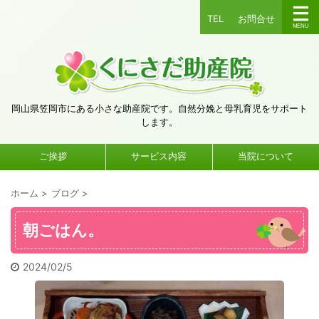
TEL
お問合せ
岡山県笠岡市にある小さな助産院です。自然分娩と母乳育児をサポート
します。
ご挨拶
サービス内容
当院について
ホーム
>
ブログ
>
朝ごはん。
2024/02/5