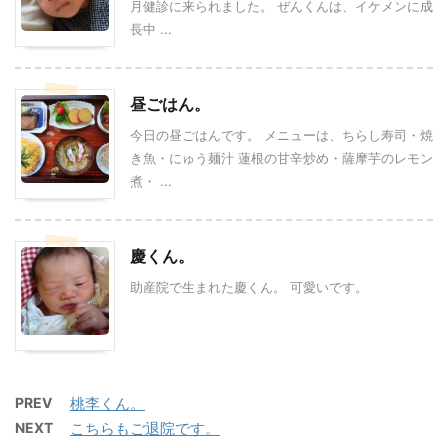
月健診に来られました。 ぜんくんは、イケメンに成
長中 ...
昼ごはん。
今日の昼ごはんです。 メニューは、ちらし寿司・焼
き魚・にゅう麺汁 蓮根の甘辛炒め・薩摩芋のレモン
煮・ ...
慶くん。
助産院で生まれた慶くん。 可愛いです。
PREV
桃李くん。
NEXT
こちらもご退院です。